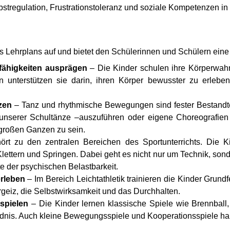
Selbstregulation, Frustrationstoleranz und soziale Kompetenzen 
 des Lehrplans auf und bietet den Schülerinnen und Schülern ei
ähigkeiten ausprägen
– Die Kinder schulen ihre Körperwa
 unterstützen sie darin, ihren Körper bewusster zu erleben.
zen
– Tanz und rhythmische Bewegungen sind fester Bestandteil
nserer Schultänze –auszuführen oder eigene Choreografien 
großen Ganzen zu sein.
rt zu den zentralen Bereichen des Sportunterrichts. Die K
Klettern und Springen. Dabei geht es nicht nur um Technik, s
 der psychischen Belastbarkeit.
erleben
– Im Bereich Leichtathletik trainieren die Kinder Grundf
rgeiz, die Selbstwirksamkeit und das Durchhalten.
spielen
– Die Kinder lernen klassische Spiele wie Brennball,
dnis. Auch kleine Bewegungsspiele und Kooperationsspiele hab