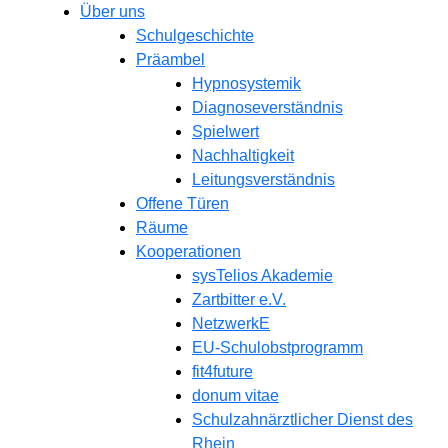
Über uns
Schulgeschichte
Präambel
Hypnosystemik
Diagnoseverständnis
Spielwert
Nachhaltigkeit
Leitungsverständnis
Offene Türen
Räume
Kooperationen
sysTelios Akademie
Zartbitter e.V.
NetzwerkE
EU-Schulobstprogramm
fit4future
donum vitae
Schulzahnärztlicher Dienst des
Rhein