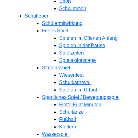
Sport
Schwimmen
Schulleben
Schülermitwirkung
Freies Spiel
Spielen im Offenen Anfang
Spielen in der Pause
Spielzeiten
Spielaktionstage
Stationsspiel
Wiesenfest
Schulkarneval
Spielen im Urlaub
Sportliches Spiel / Bewegungsspiel
Flotte Fünf Minuten
Schultänze
Fußball
Klettern
Wasserspiel