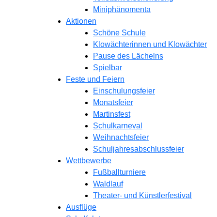
Miniphänomenta
Aktionen
Schöne Schule
Klowächterinnen und Klowächter
Pause des Lächelns
Spielbar
Feste und Feiern
Einschulungsfeier
Monatsfeier
Martinsfest
Schulkarneval
Weihnachtsfeier
Schuljahresabschlussfeier
Wettbewerbe
Fußballturniere
Waldlauf
Theater- und Künstlerfestival
Ausflüge