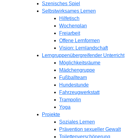
Szenisches Spiel
Selbstwirksames Lernen
Hilfetisch
Wochenplan
Freiarbeit
Offene Lernformen
Vision: Lernlandschaft
Lerngruppenübergreifender Unterricht
Möglichkeitsräume
Mädchengruppe
Fußballteam
Hundestunde
Fahrzeugwerkstatt
Trampolin
Yoga
Projekte
Soziales Lernen
Prävention sexueller Gewalt
Toilettenverschönerung