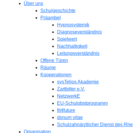
Über uns
Schulgeschichte
Präambel
Hypnosystemik
Diagnoseverständnis
Spielwert
Nachhaltigkeit
Leitungsverständnis
Offene Türen
Räume
Kooperationen
sysTelios Akademie
Zartbitter e.V.
NetzwerkE
EU-Schulobstprogramm
fit4future
donum vitae
Schulzahnärztlicher Dienst des Rhe
Organisation