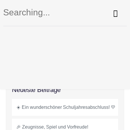
Schön, dass du wieder da bist! Nun beginnt das
kunterbunte und fröhliche Laternenbasteln.
Neueste Beiträge
☀️ Ein wunderschöner Schuljahresabschluss! 💛
🎉 Zeugnisse, Spiel und Vorfreude!